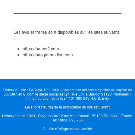
Les avis et traités sont disponibles sur les sites suivants
:
https://bafms2.com
https://pasqal-holding.com
Editeur du site : PASQAL HOLDING, Société par actions simplifiée au capital de
867.887,40 €, dont le siège social est 24 Rue Emile Baudot 91120 Palaiseau -
Immatriculation sous le n° 101 390 649 R.C.S. Evry.
Le(s) directeur(s) de la publication du site est / sont :
Hébergement : OVH - Siège social : 2 rue Kellermann - 59100 Roubaix - France.
Tél : 0820 698 765
Ce site n'intègre aucun cookie